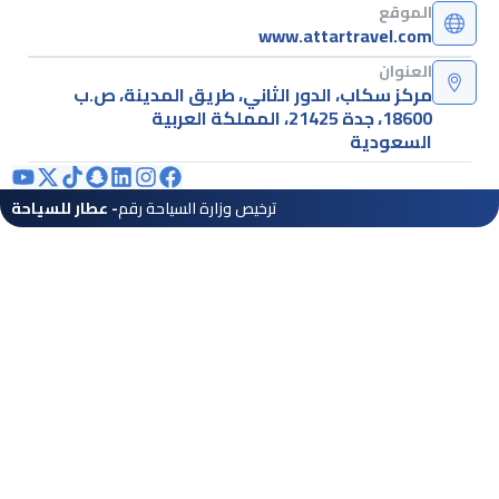
الموقع
www.attartravel.com
العنوان
مركز سكاب، الدور الثاني، طريق المدينة، ص.ب
18600، جدة 21425، المملكة العربية
السعودية
ترخيص وزارة السياحة رقم
- عطار للسياحة