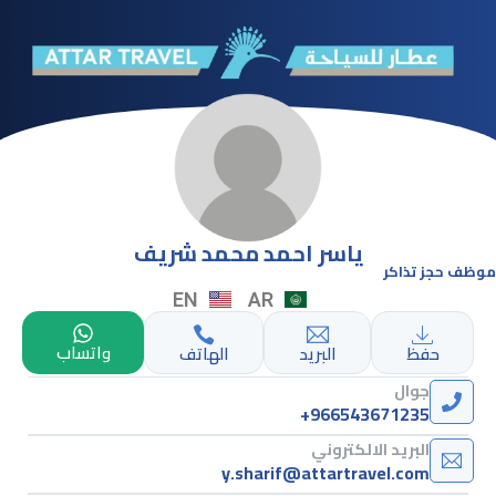
ياسر احمد محمد شريف
موظف حجز تذاكر
EN
AR
واتساب
حفظ
البريد
الهاتف
جوال
+966543671235
البريد الالكتروني
y.sharif@attartravel.com