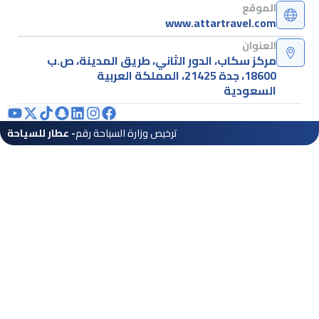
الموقع
www.attartravel.com
العنوان
مركز سكاب، الدور الثاني، طريق المدينة، ص.ب
18600، جدة 21425، المملكة العربية
السعودية
ترخيص وزارة السياحة رقم
- عطار للسياحة