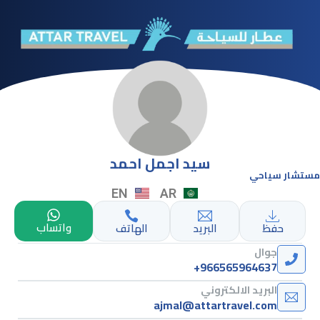
سيد اجمل احمد
مستشار سياحي
EN
AR
واتساب
حفظ
البريد
الهاتف
جوال
+966565964637
البريد الالكتروني
ajmal@attartravel.com