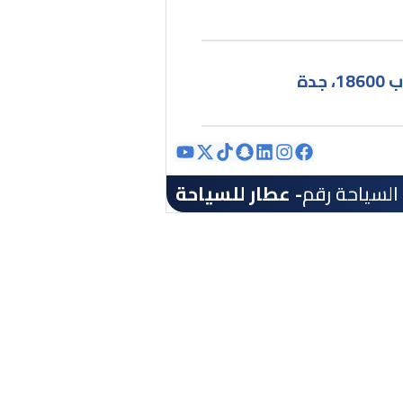
مركز سكاب، الدور الثاني، طريق المدينة، ص.ب 18600، جدة
 السياحة رقم
- عطار للسياحة