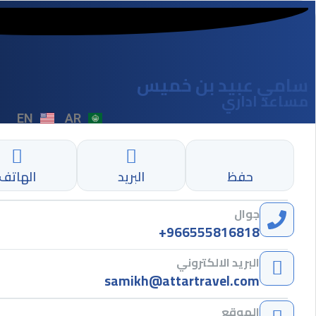
سامي عبيد بن خميس
مساعد اداري
EN
AR
حفظ
البريد
الهاتف
جوال
+966555816818
البريد الالكتروني
samikh@attartravel.com
الموقع