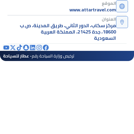
الموقع
www.attartravel.com
العنوان
مركز سكاب، الدور الثاني، طريق المدينة، ص.ب
18600، جدة 21425، المملكة العربية
السعودية
ترخيص وزارة السياحة رقم
- عطار للسياحة