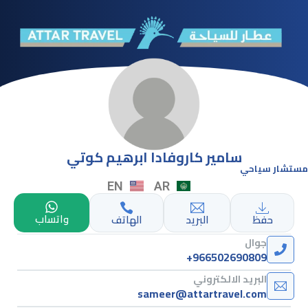
سامير كاروفادا ابرهيم كوتي
مستشار سياحي
EN
AR
واتساب
حفظ
البريد
الهاتف
جوال
+966502690809
البريد الالكتروني
sameer@attartravel.com