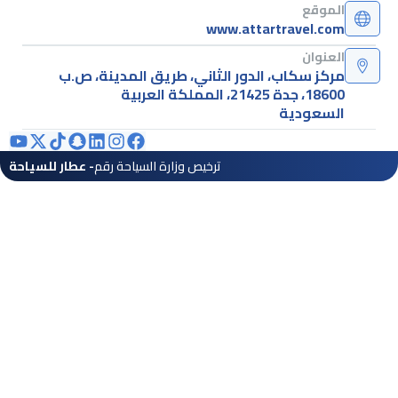
الموقع
www.attartravel.com
العنوان
مركز سكاب، الدور الثاني، طريق المدينة، ص.ب
18600، جدة 21425، المملكة العربية
السعودية
ترخيص وزارة السياحة رقم
- عطار للسياحة