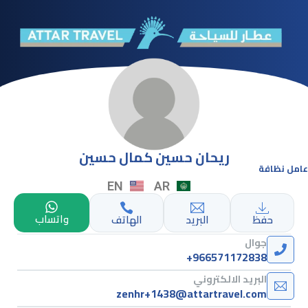
ريحان حسين كمال حسين
عامل نظافة
EN
AR
واتساب
حفظ
البريد
الهاتف
جوال
+966571172838
البريد الالكتروني
zenhr+1438@attartravel.com