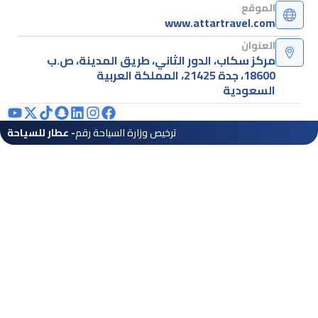
الموقع
www.attartravel.com
العنوان
مركز سكاب، الدور الثاني، طريق المدينة، ص.ب
18600، جدة 21425، المملكة العربية
السعودية
ترخيص وزارة السياحة رقم
- عطار للسياحة