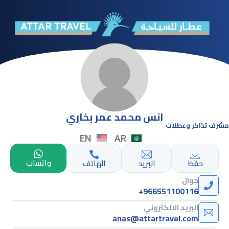
انس محمد عمر بخاري
مشرف تذاكر وعطلات
EN
AR
واتساب
حفظ
البريد
الهاتف
جوال
+966551100116
البريد الالكتروني
anas@attartravel.com